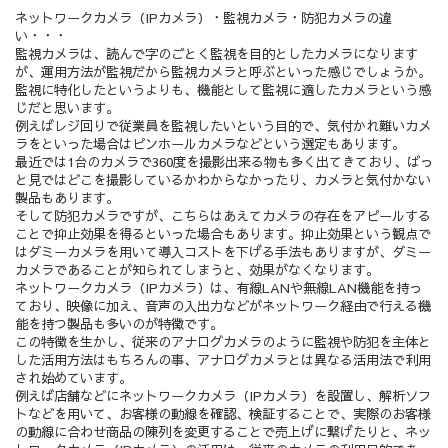
ネットワークカメラ（IPカメラ）・監視カメラ・防犯カメラの違
い・・・
監視カメラは、読んで字のごとく監視を目的としたカメラになります
が、運用方法が監視だから監視カメラと呼ぶといった感じでしょうか。
監視に特化したというよりも、機能として監視に適したカメラという感
じだと思います。
例えばレジ回りで従業員を監視したいという目的で、気付かれ難いカメ
ラをといった場合はピンホールカメラなどという選定もあります。
最近では1台のカメラで360度を撮影出来る物も多く出てきており、ぱっ
と見ではどこを撮影しているかわからなかったり、カメラと気付かない
製品もあります。
そして防犯カメラですが、こちらはあえてカメラの存在をアピールする
ことで抑止効果を得るといった場合もあります。抑止効果という観点で
はダミーカメラを用いて導入コストを下げる手法もありますが、ダミー
カメラであることが知られてしまうと、効果がなくなります。
ネットワークカメラ（IPカメラ）は、有線LANや無線LAN機能を持っ
ており、映像に加え、音声の入出力などがネットワーク経由で行える機
能を持つ製品も多いのが特徴です。
この特徴を生かし、従来のアナログカメラのように監視や防犯を主体と
した活用方法はもちろんの事、アナログカメラとは異なる活用法で利用
され始めています。
例えば店舗などにネットワークカメラ（IPカメラ）を設置し、解析ソフ
トなどを用いて、お客様の動線を確認、検証することで、実際のお客様
の動線に合わせ商品の陳列を変更することで売上げに繋げたりと、
ネッ