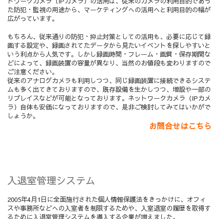
トワークカメラ（IPカメラ）の活用は、従来のカメラの利用目的であっ
た防犯・監視の用途から、マーケティングへの活用へと利用目的の幅が
広がっています。
もちろん、従来通りの防犯・抑止対策としての活用も、
必要に応じて録
画する設定や、録画されてたデータから見たいイベントを探しやすいと
いう利点から人気です。しかし
録画時間・フレーム・画質・保存期間な
どによって、録画装置の容量が異なり、当然のお値段も変わりますので
ご注意ください。
従来のアナログカメラも利用しつつ、同じ録画装置に接続できるシステ
ムも多く出てきておりますので、既存設備を生かしつつ、増設や一部の
リプレイスなどが可能となっております。
ネットワークカメラ（IPカメ
ラ）自体も安価になっておりますので、是非ご検討してみてはいかがで
しょうか。
お問合せはこちら
入退室管理システム
2005年4月1日に全面施行された個人情報保護法をきっかけに、オフィ
スや事務所などへの入室者を制限するためや、入室退室の履歴を取得す
るために入退室管理システムを導入する企業が増えました。