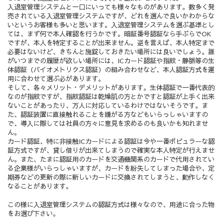
入退室管理システムと一口にいっても様々なものがあります。数多く発
売されている入退室管理システムですが、どれを選んで良いかわからな
いというお客様も多いと思います。入退室管理システムを選ぶ基準とし
ては、まず何で本人確認を行うかです。暗証番号認証なら手ぶらでOK
ですが、本人を特定することが出来ません。逆を言えば、本人特定まで
必要はないけど、きちんと施錠しておきたい場所には良いでしょう。誰
がいつまでの履歴が欲しい場所には、ICカード認証や指紋・静脈等の生
体認証（バイオメトリクス認証）の組み合わせなど、本人認証方式を運
用に合わせて選ぶ必があります。
そして、各々メリット・デメリットがあります。生体認証で一番代表的
なのが指紋ですが、指紋認証は乾燥肌の方とかですと認証が上手く出来
ないことがあったり、万人に対応しているわけではないそうです。ま
た、認証装置に直接触れることを嫌がる方などもいらっしゃいますの
で、導入に際しては社員の方々に意見を求めるのも良いかも知れませ
ん。
カード認証、特に非接触ICカードによる認証は今や一番ポピュラーな認
証方式ですが、貸し借りが出来てしまうので確実な本人特定が行えませ
ん。また、たまに認証用のカードを交通機関系のカードで代用されてい
る企業様がいらっしゃいますが、カードを紛失してしまった場合や、定
期券などの更新の際に新しいカードに交換されてしまうと、動作しなく
なることがあります。
この様に入退室管理システムの認証方式は様々なので、用途に合った物
をお選び下さい。