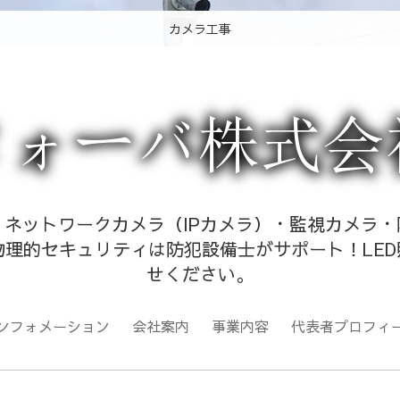
電気工事 分電盤 ブレーカー
LED照明 電気工事
カメラ工事
カメラ工事
カメラ工事
カメラ工事
カメラ工事
ネットワークカメラ（IPカメラ）・監視カメラ
理的セキュリティは防犯設備士がサポート！LED
せください。
ンフォメーション
会社案内
事業内容
代表者プロフィ